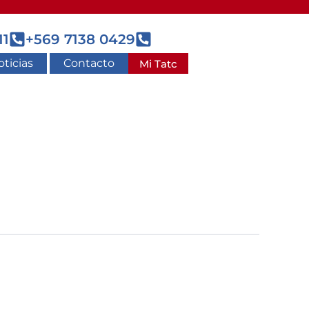
11
+569 7138 0429
ticias
Contacto
Mi Tatc