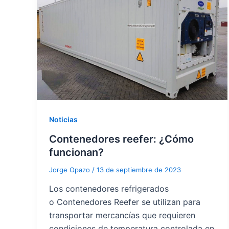
Noticias
Contenedores reefer: ¿Cómo
funcionan?
Jorge Opazo
/
13 de septiembre de 2023
Los contenedores refrigerados
o Contenedores Reefer se utilizan para
transportar mercancías que requieren
condiciones de temperatura controlada en