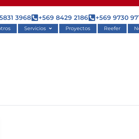
5831 3968
+569 8429 2186
+569 9730 97
tros
Servicios
Proyectos
Reefer
No