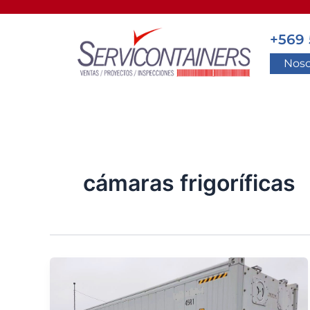
Ir
al
+569 
contenido
Noso
cámaras frigoríficas