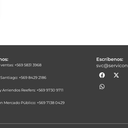
nos:
Escríbenos:
e ventas: +569 5831 3968
svc@servicont
F
W
X
a
h
-
a Santiago: +569 8429 2186
c
a
t
e
t
w
 y Arriendos Reefers: +569 9730 9711
b
s
i
o
a
t
ón Mercado Público: +569 7138 0429
o
p
t
k
p
e
r