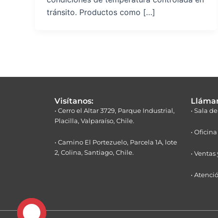
tránsito. Productos como […]
Visítanos:
Lláma
• Cerro el Altar 3729, Parque Industrial,
• Sala d
Placilla, Valparaíso, Chile.
• Oficin
• Camino El Portezuelo, Parcela 1A, lote
2, Colina, Santiago, Chile.
• Ventas
• Atenci