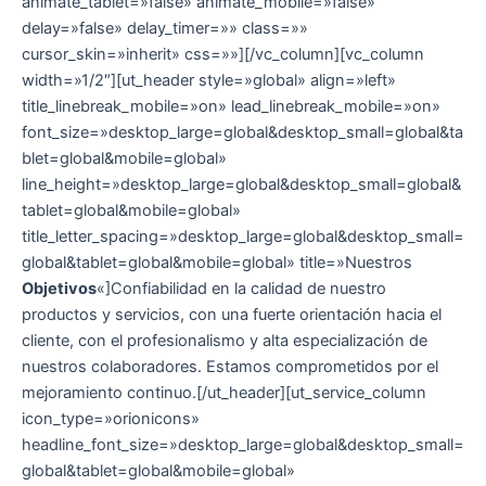
animate_tablet=»false» animate_mobile=»false»
delay=»false» delay_timer=»» class=»»
cursor_skin=»inherit» css=»»][/vc_column][vc_column
width=»1/2″][ut_header style=»global» align=»left»
title_linebreak_mobile=»on» lead_linebreak_mobile=»on»
font_size=»desktop_large=global&desktop_small=global&ta
blet=global&mobile=global»
line_height=»desktop_large=global&desktop_small=global&
tablet=global&mobile=global»
title_letter_spacing=»desktop_large=global&desktop_small=
global&tablet=global&mobile=global» title=»Nuestros
Objetivos
«]Confiabilidad en la calidad de nuestro
productos y servicios, con una fuerte orientación hacia el
cliente, con el profesionalismo y alta especialización de
nuestros colaboradores. Estamos comprometidos por el
mejoramiento continuo.[/ut_header][ut_service_column
icon_type=»orionicons»
headline_font_size=»desktop_large=global&desktop_small=
global&tablet=global&mobile=global»