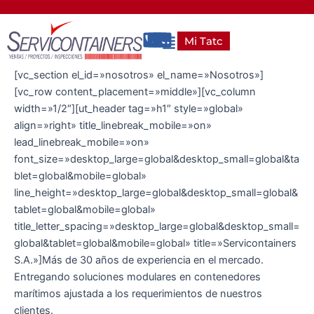
Ir
al
Main
Mi Tatc
contenido
Menu
[vc_section el_id=»nosotros» el_name=»Nosotros»]
[vc_row content_placement=»middle»][vc_column
width=»1/2″][ut_header tag=»h1″ style=»global»
align=»right» title_linebreak_mobile=»on»
lead_linebreak_mobile=»on»
font_size=»desktop_large=global&desktop_small=global&ta
blet=global&mobile=global»
line_height=»desktop_large=global&desktop_small=global&
tablet=global&mobile=global»
title_letter_spacing=»desktop_large=global&desktop_small=
global&tablet=global&mobile=global» title=»Servicontainers
S.A.»]Más de 30 años de experiencia en el mercado.
Entregando soluciones modulares en contenedores
marítimos ajustada a los requerimientos de nuestros
clientes.