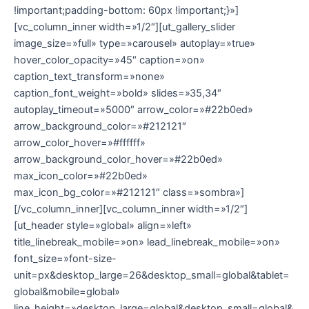
!important;padding-bottom: 60px !important;}»]
[vc_column_inner width=»1/2″][ut_gallery_slider
image_size=»full» type=»carousel» autoplay=»true»
hover_color_opacity=»45″ caption=»on»
caption_text_transform=»none»
caption_font_weight=»bold» slides=»35,34″
autoplay_timeout=»5000″ arrow_color=»#22b0ed»
arrow_background_color=»#212121″
arrow_color_hover=»#ffffff»
arrow_background_color_hover=»#22b0ed»
max_icon_color=»#22b0ed»
max_icon_bg_color=»#212121″ class=»sombra»]
[/vc_column_inner][vc_column_inner width=»1/2″]
[ut_header style=»global» align=»left»
title_linebreak_mobile=»on» lead_linebreak_mobile=»on»
font_size=»font-size-
unit=px&desktop_large=26&desktop_small=global&tablet=
global&mobile=global»
line_height=»desktop_large=global&desktop_small=global&