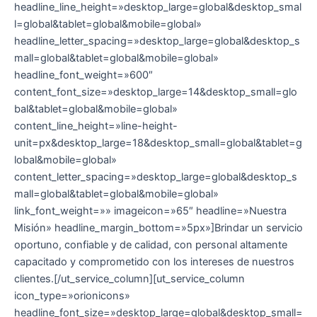
headline_line_height=»desktop_large=global&desktop_smal
l=global&tablet=global&mobile=global»
headline_letter_spacing=»desktop_large=global&desktop_s
mall=global&tablet=global&mobile=global»
headline_font_weight=»600″
content_font_size=»desktop_large=14&desktop_small=glo
bal&tablet=global&mobile=global»
content_line_height=»line-height-
unit=px&desktop_large=18&desktop_small=global&tablet=g
lobal&mobile=global»
content_letter_spacing=»desktop_large=global&desktop_s
mall=global&tablet=global&mobile=global»
link_font_weight=»» imageicon=»65″ headline=»Nuestra
Misión» headline_margin_bottom=»5px»]Brindar un servicio
oportuno, confiable y de calidad, con personal altamente
capacitado y comprometido con los intereses de nuestros
clientes.[/ut_service_column][ut_service_column
icon_type=»orionicons»
headline_font_size=»desktop_large=global&desktop_small=