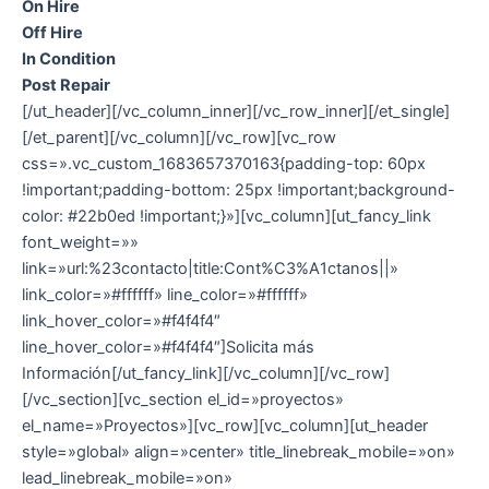
On Hire
Off Hire
In Condition
Post Repair
[/ut_header][/vc_column_inner][/vc_row_inner][/et_single]
[/et_parent][/vc_column][/vc_row][vc_row
css=».vc_custom_1683657370163{padding-top: 60px
!important;padding-bottom: 25px !important;background-
color: #22b0ed !important;}»][vc_column][ut_fancy_link
font_weight=»»
link=»url:%23contacto|title:Cont%C3%A1ctanos||»
link_color=»#ffffff» line_color=»#ffffff»
link_hover_color=»#f4f4f4″
line_hover_color=»#f4f4f4″]Solicita más
Información[/ut_fancy_link][/vc_column][/vc_row]
[/vc_section][vc_section el_id=»proyectos»
el_name=»Proyectos»][vc_row][vc_column][ut_header
style=»global» align=»center» title_linebreak_mobile=»on»
lead_linebreak_mobile=»on»