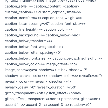
lightbox_iframe=»» hide_image_title=»yes» hover=»no»
caption_style=»» caption_content=»caption»
custom_caption=»» custom_caption_small=»»
caption_transform=»» caption_font_weight=»»
caption_letter_spacing=»0″ caption_font_size=»»
caption_line_height=»» caption_color=»»
caption_background=»» caption_below=»no»
caption_below_transform=»»
caption_below_font_weight=»bold»
caption_below_letter_spacing=»0″
caption_below_font_size=»» caption_below_line_height=»»
caption_below_color=»» image_offset=»no»
image_zoom=»yes» shadow=»ut-box-shadow-7″
shadow_canvas_color=»» shadow_color=»» revealfx=»off»
revealfx_color=»» revealfx_direction=»lr»
revealfx_delay=»0″ revealfx_duration=»750″
glitch_transparent=»off» glitch_effect=»none»
glitch_effect_transparent=»none» permanent_glitch=»on»
accent_1=»» accent_2=»» accent_3=»» rotation=»0″