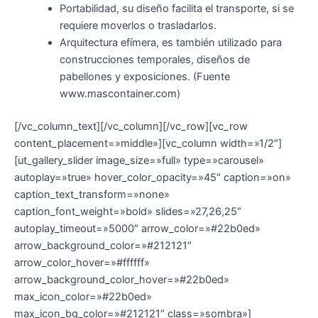
Portabilidad, su diseño facilita el transporte, si se
requiere moverlos o trasladarlos.
Arquitectura efímera, es también utilizado para
construcciones temporales, diseños de
pabellones y exposiciones. (Fuente
www.mascontainer.com)
[/vc_column_text][/vc_column][/vc_row][vc_row
content_placement=»middle»][vc_column width=»1/2″]
[ut_gallery_slider image_size=»full» type=»carousel»
autoplay=»true» hover_color_opacity=»45″ caption=»on»
caption_text_transform=»none»
caption_font_weight=»bold» slides=»27,26,25″
autoplay_timeout=»5000″ arrow_color=»#22b0ed»
arrow_background_color=»#212121″
arrow_color_hover=»#ffffff»
arrow_background_color_hover=»#22b0ed»
max_icon_color=»#22b0ed»
max_icon_bg_color=»#212121″ class=»sombra»]