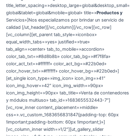
title_letter_spacing=»desktop_large=global&desktop_small=
global&tablet=global&mobile=global» title=»
Productos y
Servicios»]Nos especializamos por brindar un servicio de
calidad [/ut_header][/vc_column][/vc_row][vc_row]
[vc_column][et_parent tab_style=»iconbox»
equal_width_tabs=»yes» justified=»true»
tab_align=»center» tab_to_mobile=»accordion»
color_tab_txt=»#8d8b8b» color_tab_bg=»#f7f8fa»
color_act_txt=»#ffffff» color_act_bg=»#22b0ed»
color_hover_txt=»#ffffff» color_hover_bg=»#22b0ed»]
[et_single icon_type=»img_icon» icon_img=»41″
icon_img_hover=»42″ icon_img_width=»90px»
icon_img_height=»90px» tab_title=»Venta de contenedores
y módulos multiuso» tab_id=»1683655532443-7″]
[vc_row_inner content_placement=»middle»
css=».vc_custom_1683656831847{padding-top: 60px
!important;padding-bottom: 60px !important;}»]
[vc_column_inner width=»1/2″][ut_gallery_slider