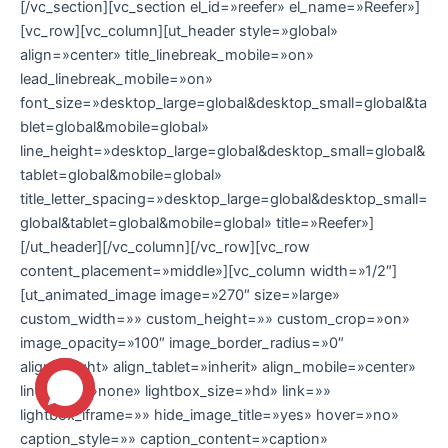
[/vc_section][vc_section el_id=»reefer» el_name=»Reefer»]
[vc_row][vc_column][ut_header style=»global»
align=»center» title_linebreak_mobile=»on»
lead_linebreak_mobile=»on»
font_size=»desktop_large=global&desktop_small=global&ta
blet=global&mobile=global»
line_height=»desktop_large=global&desktop_small=global&
tablet=global&mobile=global»
title_letter_spacing=»desktop_large=global&desktop_small=
global&tablet=global&mobile=global» title=»Reefer»]
[/ut_header][/vc_column][/vc_row][vc_row
content_placement=»middle»][vc_column width=»1/2″]
[ut_animated_image image=»270″ size=»large»
custom_width=»» custom_height=»» custom_crop=»on»
image_opacity=»100″ image_border_radius=»0″
align=»right» align_tablet=»inherit» align_mobile=»center»
link_type=»none» lightbox_size=»hd» link=»»
lightbox_iframe=»» hide_image_title=»yes» hover=»no»
caption_style=»» caption_content=»caption»