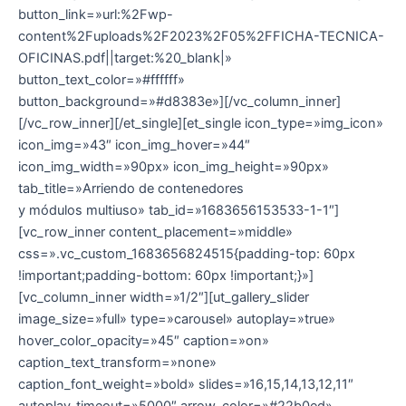
button_link=»url:%2Fwp-
content%2Fuploads%2F2023%2F05%2FFICHA-TECNICA-
OFICINAS.pdf||target:%20_blank|»
button_text_color=»#ffffff»
button_background=»#d8383e»][/vc_column_inner]
[/vc_row_inner][/et_single][et_single icon_type=»img_icon»
icon_img=»43″ icon_img_hover=»44″
icon_img_width=»90px» icon_img_height=»90px»
tab_title=»Arriendo de contenedores
y módulos multiuso» tab_id=»1683656153533-1-1″]
[vc_row_inner content_placement=»middle»
css=».vc_custom_1683656824515{padding-top: 60px
!important;padding-bottom: 60px !important;}»]
[vc_column_inner width=»1/2″][ut_gallery_slider
image_size=»full» type=»carousel» autoplay=»true»
hover_color_opacity=»45″ caption=»on»
caption_text_transform=»none»
caption_font_weight=»bold» slides=»16,15,14,13,12,11″