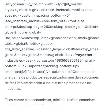
[/vc_column][vc_column width=»1/2″][ut_header
style=»global» align=»left» title_linebreak_mobile=»on»
spacing=»custom» spacing_bottom=»0″
lead_linebreak_mobile=»on» font_size=»font-size-
unit=px&desktop_large=26&desktop_small=global&tablet=
global&mobile=global»
line_height=»desktop_large=global&desktop_small=global&
tablet=global&mobile=global»
title_letter_spacing=»desktop_large=global&desktop_small=
global&tablet=global&mobile=global» title=»
Proyectos
Industriales» css=».vc_custom_1683665905136{margin-
bottom: 20px !important;padding-bottom: 0px
!important;}»][/ut_header][vc_column_text]Contamos con
una gama de productos especializados que dan soluciones
de fácil implementación a los distintos procesos de las
industrias.
Tales como: almacenamiento, oficinas, baños, camarines,