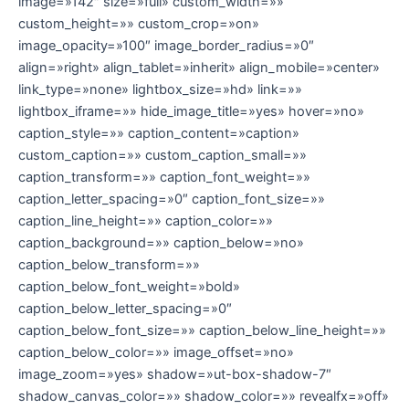
image=»142″ size=»full» custom_width=»»
custom_height=»» custom_crop=»on»
image_opacity=»100″ image_border_radius=»0″
align=»right» align_tablet=»inherit» align_mobile=»center»
link_type=»none» lightbox_size=»hd» link=»»
lightbox_iframe=»» hide_image_title=»yes» hover=»no»
caption_style=»» caption_content=»caption»
custom_caption=»» custom_caption_small=»»
caption_transform=»» caption_font_weight=»»
caption_letter_spacing=»0″ caption_font_size=»»
caption_line_height=»» caption_color=»»
caption_background=»» caption_below=»no»
caption_below_transform=»»
caption_below_font_weight=»bold»
caption_below_letter_spacing=»0″
caption_below_font_size=»» caption_below_line_height=»»
caption_below_color=»» image_offset=»no»
image_zoom=»yes» shadow=»ut-box-shadow-7″
shadow_canvas_color=»» shadow_color=»» revealfx=»off»