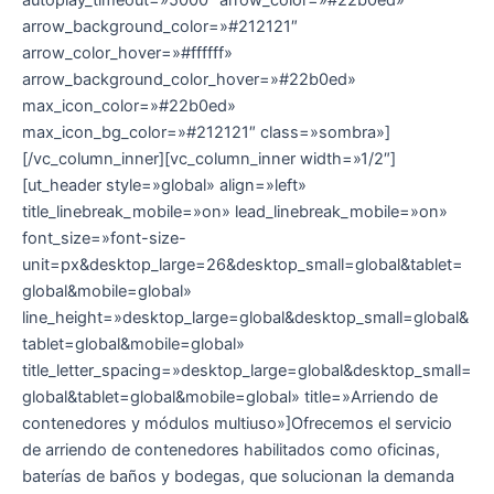
autoplay_timeout=»5000″ arrow_color=»#22b0ed»
arrow_background_color=»#212121″
arrow_color_hover=»#ffffff»
arrow_background_color_hover=»#22b0ed»
max_icon_color=»#22b0ed»
max_icon_bg_color=»#212121″ class=»sombra»]
[/vc_column_inner][vc_column_inner width=»1/2″]
[ut_header style=»global» align=»left»
title_linebreak_mobile=»on» lead_linebreak_mobile=»on»
font_size=»font-size-
unit=px&desktop_large=26&desktop_small=global&tablet=
global&mobile=global»
line_height=»desktop_large=global&desktop_small=global&
tablet=global&mobile=global»
title_letter_spacing=»desktop_large=global&desktop_small=
global&tablet=global&mobile=global» title=»Arriendo de
contenedores y módulos multiuso»]Ofrecemos el servicio
de arriendo de contenedores habilitados como oficinas,
baterías de baños y bodegas, que solucionan la demanda