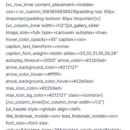
[vc_row_inner content_placement=»middle»
css=».vc_custom_1683656838829{padding-top: 60px
!important;padding-bottom: 60px !important;}»]
[vc_column_inner width=»1/2″][ut_gallery_slider
image_size=»full» type=»carousel» autoplay=»true»
hover_color_opacity=»45″ caption=»on»
caption_text_transform=»none»
caption_font_weight=»bold» slides=»33,32,31,30,29,28″
autoplay_timeout=»5000″ arrow_color=»#22b0ed»
arrow_background_color=»#212121″
arrow_color_hover=»#ffffff»
arrow_background_color_hover=»#22b0ed»
max_icon_color=»#22b0ed»
max_icon_bg_color=»#212121″ class=»sombra»]
[/vc_column_inner][vc_column_inner width=»1/2″]
[ut_header style=»global» align=»left»
title_linebreak_mobile=»on» lead_linebreak_mobile=»on»
font_size=»font-size-
unit=px&desktop_large=26&desktop_small=global&tablet=