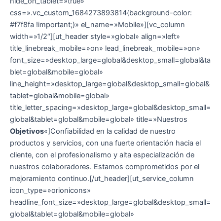
hide_on_tablet=»true»
css=».vc_custom_1684273893814{background-color:
#f7f8fa !important;}» el_name=»Mobile»][vc_column
width=»1/2″][ut_header style=»global» align=»left»
title_linebreak_mobile=»on» lead_linebreak_mobile=»on»
font_size=»desktop_large=global&desktop_small=global&ta
blet=global&mobile=global»
line_height=»desktop_large=global&desktop_small=global&
tablet=global&mobile=global»
title_letter_spacing=»desktop_large=global&desktop_small=
global&tablet=global&mobile=global» title=»Nuestros
Objetivos
«]Confiabilidad en la calidad de nuestro
productos y servicios, con una fuerte orientación hacia el
cliente, con el profesionalismo y alta especialización de
nuestros colaboradores. Estamos comprometidos por el
mejoramiento continuo.[/ut_header][ut_service_column
icon_type=»orionicons»
headline_font_size=»desktop_large=global&desktop_small=
global&tablet=global&mobile=global»