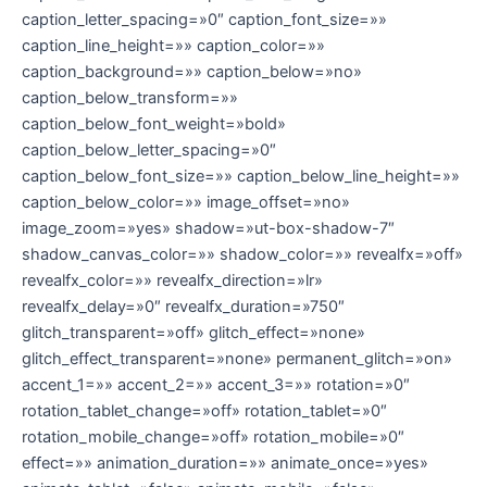
caption_letter_spacing=»0″ caption_font_size=»»
caption_line_height=»» caption_color=»»
caption_background=»» caption_below=»no»
caption_below_transform=»»
caption_below_font_weight=»bold»
caption_below_letter_spacing=»0″
caption_below_font_size=»» caption_below_line_height=»»
caption_below_color=»» image_offset=»no»
image_zoom=»yes» shadow=»ut-box-shadow-7″
shadow_canvas_color=»» shadow_color=»» revealfx=»off»
revealfx_color=»» revealfx_direction=»lr»
revealfx_delay=»0″ revealfx_duration=»750″
glitch_transparent=»off» glitch_effect=»none»
glitch_effect_transparent=»none» permanent_glitch=»on»
accent_1=»» accent_2=»» accent_3=»» rotation=»0″
rotation_tablet_change=»off» rotation_tablet=»0″
rotation_mobile_change=»off» rotation_mobile=»0″
effect=»» animation_duration=»» animate_once=»yes»