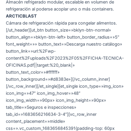
Almacén refrigerado modular, escalable en volumen de
refrigeración al poderse acoplar uno o más containers.
ARCTICBLAST
Cámara de refrigeración rápida para congelar alimentos.
[/ut_header][ut_btn button_size=»bklyn-btn-normal»
button_align=»bklyn-btn-left» button_border_radius=»5″
font_weight=»» button_text=»Descarga nuestro catálogo»
button_link=»url:%2Fwp-
content%2Fuploads%2F2023%2F05%2FFICHA-TECNICA-
OFICINAS.pdf||target:%20_blank|»
button_text_color=»#ffffff»
button_background=»#d8383e»][/vc_column_inner]
[/vc_row_inner][/et_single][et_single icon_type=»img_icon»
icon_img=»47″ icon_img_hover=»48″
icon_img_width=»90px» icon_img_height=»90px»
tab_title=»Seguros e inspecciones»
tab_id=»1683656216634-3-4″][vc_row_inner
content_placement=»middle»
css=».vc_custom_1683656845391{padding-top: 60px