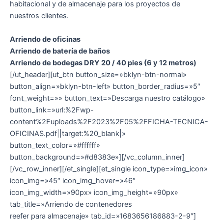
habitacional y de almacenaje para los proyectos de
nuestros clientes.
Arriendo de oficinas
Arriendo de batería de baños
Arriendo de bodegas DRY 20 / 40 pies (6 y 12 metros)
[/ut_header][ut_btn button_size=»bklyn-btn-normal»
button_align=»bklyn-btn-left» button_border_radius=»5″
font_weight=»» button_text=»Descarga nuestro catálogo»
button_link=»url:%2Fwp-
content%2Fuploads%2F2023%2F05%2FFICHA-TECNICA-
OFICINAS.pdf||target:%20_blank|»
button_text_color=»#ffffff»
button_background=»#d8383e»][/vc_column_inner]
[/vc_row_inner][/et_single][et_single icon_type=»img_icon»
icon_img=»45″ icon_img_hover=»46″
icon_img_width=»90px» icon_img_height=»90px»
tab_title=»Arriendo de contenedores
reefer para almacenaje» tab_id=»1683656186883-2-9″]