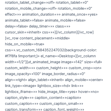
rotation_tablet_change=»off» rotation_tablet=»0″
rotation_mobile_change=»off» rotation_mobile=»0″
effect=»» animation_duration=»» animate_once=»yes»
animate_tablet=»false» animate_mobile=»false»
delay=»false» delay_timer=»» class=»»
cursor_skin=»inherit» css=»»][/vc_column][/vc_row]
[vc_row content_placement=»middle»
hide_on_mobile=»true»
css=».vc_custom_1684352247032{background-color:
#f7f8fa !important;}» el_name=»Desktop»][vc_column
width=»1/2″][ut_animated_image image=»142″ size=»full»
custom_width=»» custom_height=»» custom_crop=»on»
image_opacity=»100″ image_border_radius=»0″
align=»right» align_tablet=»inherit» align_mobile=»center»
link_type=»image» lightbox_size=»hd» link=»»
lightbox_iframe=»» hide_image_title=»yes» hover=»no»
caption_style=»» caption_content=»caption»
custom_caption=»» custom_caption_small=»»
caption_transform=»» caption_font_weight=»»