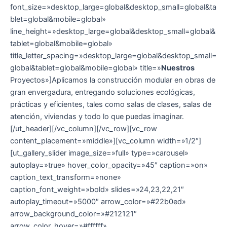
font_size=»desktop_large=global&desktop_small=global&ta
blet=global&mobile=global»
line_height=»desktop_large=global&desktop_small=global&
tablet=global&mobile=global»
title_letter_spacing=»desktop_large=global&desktop_small=
global&tablet=global&mobile=global» title=»
Nuestros
Proyectos»]Aplicamos la construcción modular en obras de
gran envergadura, entregando soluciones ecológicas,
prácticas y eficientes, tales como salas de clases, salas de
atención, viviendas y todo lo que puedas imaginar.
[/ut_header][/vc_column][/vc_row][vc_row
content_placement=»middle»][vc_column width=»1/2″]
[ut_gallery_slider image_size=»full» type=»carousel»
autoplay=»true» hover_color_opacity=»45″ caption=»on»
caption_text_transform=»none»
caption_font_weight=»bold» slides=»24,23,22,21″
autoplay_timeout=»5000″ arrow_color=»#22b0ed»
arrow_background_color=»#212121″
arrow_color_hover=»#ffffff»