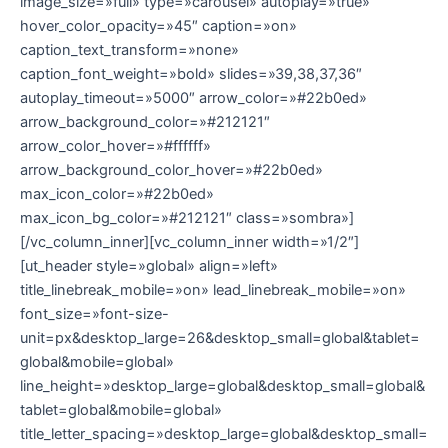
image_size=»full» type=»carousel» autoplay=»true»
hover_color_opacity=»45″ caption=»on»
caption_text_transform=»none»
caption_font_weight=»bold» slides=»39,38,37,36″
autoplay_timeout=»5000″ arrow_color=»#22b0ed»
arrow_background_color=»#212121″
arrow_color_hover=»#ffffff»
arrow_background_color_hover=»#22b0ed»
max_icon_color=»#22b0ed»
max_icon_bg_color=»#212121″ class=»sombra»]
[/vc_column_inner][vc_column_inner width=»1/2″]
[ut_header style=»global» align=»left»
title_linebreak_mobile=»on» lead_linebreak_mobile=»on»
font_size=»font-size-
unit=px&desktop_large=26&desktop_small=global&tablet=
global&mobile=global»
line_height=»desktop_large=global&desktop_small=global&
tablet=global&mobile=global»
title_letter_spacing=»desktop_large=global&desktop_small=