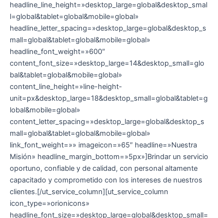
headline_line_height=»desktop_large=global&desktop_smal
l=global&tablet=global&mobile=global»
headline_letter_spacing=»desktop_large=global&desktop_s
mall=global&tablet=global&mobile=global»
headline_font_weight=»600″
content_font_size=»desktop_large=14&desktop_small=glo
bal&tablet=global&mobile=global»
content_line_height=»line-height-
unit=px&desktop_large=18&desktop_small=global&tablet=g
lobal&mobile=global»
content_letter_spacing=»desktop_large=global&desktop_s
mall=global&tablet=global&mobile=global»
link_font_weight=»» imageicon=»65″ headline=»Nuestra
Misión» headline_margin_bottom=»5px»]Brindar un servicio
oportuno, confiable y de calidad, con personal altamente
capacitado y comprometido con los intereses de nuestros
clientes.[/ut_service_column][ut_service_column
icon_type=»orionicons»
headline_font_size=»desktop_large=global&desktop_small=