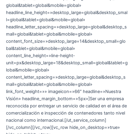
global&tablet=global&mobile=global»
headline_line_height=»desktop_large=global&desktop_smal
l=global&tablet=global&mobile=global»
headline_letter_spacing=»desktop_large=global&desktop_s
mall=global&tablet=global&mobile=global»
content_font_size=»desktop_large=14&desktop_small=glo
bal&tablet=global&mobile=global»
content_line_height=»line-height-
unit=px&desktop_large=18&desktop_small=global&tablet=g
lobal&mobile=global»
content_letter_spacing=»desktop_large=global&desktop_s
mall=global&tablet=global&mobile=global»
link_font_weight=»» imageicon=»66″ headline=»Nuestra
Visión» headline_margin_bottom=»5px»]Ser una empresa
reconocida por entregar un servicio de calidad en el área de
comercialización e inspección de contenedores tanto nivel
nacional como internacional.[/ut_service_column]
[/vc_column][/vc_row][vc_row hide_on_desktop=»true»