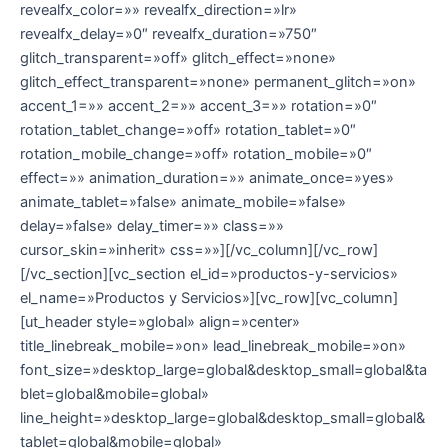
revealfx_color=»» revealfx_direction=»lr»
revealfx_delay=»0″ revealfx_duration=»750″
glitch_transparent=»off» glitch_effect=»none»
glitch_effect_transparent=»none» permanent_glitch=»on»
accent_1=»» accent_2=»» accent_3=»» rotation=»0″
rotation_tablet_change=»off» rotation_tablet=»0″
rotation_mobile_change=»off» rotation_mobile=»0″
effect=»» animation_duration=»» animate_once=»yes»
animate_tablet=»false» animate_mobile=»false»
delay=»false» delay_timer=»» class=»»
cursor_skin=»inherit» css=»»][/vc_column][/vc_row]
[/vc_section][vc_section el_id=»productos-y-servicios»
el_name=»Productos y Servicios»][vc_row][vc_column]
[ut_header style=»global» align=»center»
title_linebreak_mobile=»on» lead_linebreak_mobile=»on»
font_size=»desktop_large=global&desktop_small=global&ta
blet=global&mobile=global»
line_height=»desktop_large=global&desktop_small=global&
tablet=global&mobile=global»