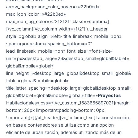
arrow_background_color_hover=»#22b0ed»
max_icon_color=»#22b0ed»
max_icon_bg_color=»#212121″ class=»sombra»]
[/vc_column][vc_column width=»1/2″][ut_header
style=»global» align=»left» title_linebreak_mobile=»on»
spacing=»custom» spacing_bottom=»0″
lead_linebreak_mobile=»on» font_size=»font-size-
unit=px&desktop_large=26&desktop_small=global&tablet=
global&mobile=global»
line_height=»desktop_large=global&desktop_small=global&
tablet=global&mobile=global»
title_letter_spacing=»desktop_large=global&desktop_small=
global&tablet=global&mobile=global» title=»
Proyectos
Habitacionales» css=».vc_custom_1683665897021{margin-
bottom: 20px !important;padding-bottom: 0px
!important;}»][/ut_header][vc_column_text]La construcción
en base a contenedores se utiliza como una opción
eficiente de urbanización, además utilizando más de un