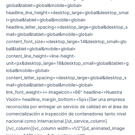
global&tablet=global&mobile=global»
headline_line_height=»desktop_large=global&desktop_smal
l=global&tablet=global&mobile=global»
headline_letter_spacing=»desktop_large=global&desktop_s
mall=global&tablet=global&mobile=global»
content_font_size=»desktop_large=14&desktop_small=glo
bal&tablet=global&mobile=global»
content_line_height=»line-height-
unit=px&desktop_large=18&desktop_small=global&tablet=g
lobal&mobile=global»
content_letter_spacing=»desktop_large=global&desktop_s
mall=global&tablet=global&mobile=global»
link_font_weight=»» imageicon=»66″ headline=»Nuestra
Visión» headline_margin_bottom=»5px»]Ser una empresa
reconocida por entregar un servicio de calidad en el área de
comercialización e inspección de contenedores tanto nivel
nacional como internacional.[/ut_service_column]
[/vc_column][vc_column width=»1/2″][ut_animated_image