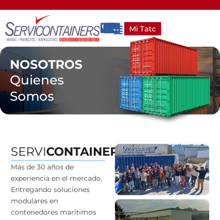
Ir
al
Main
Mi Tatc
contenido
Menu
NOSOTROS
Quienes
Somos
SERVI
CONTAINERS
Más de 30 años de
experiencia en el mercado.
Entregando soluciones
modulares en
contenedores marítimos