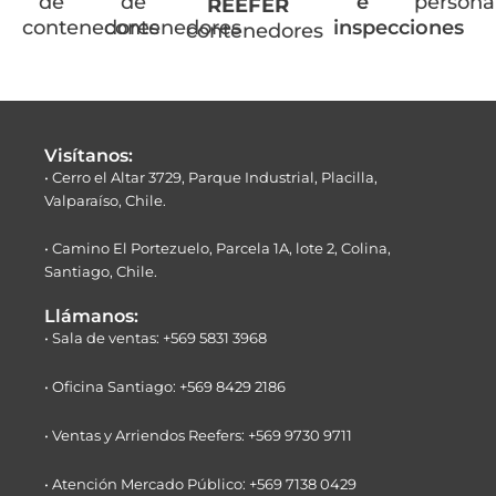
de
de
e
persona
REEFER
contenedores
contenedores
inspecciones
contenedores
Visítanos:
• Cerro el Altar 3729, Parque Industrial, Placilla,
Valparaíso, Chile.
• Camino El Portezuelo, Parcela 1A, lote 2, Colina,
Santiago, Chile.
Llámanos:
• Sala de ventas: +569 5831 3968
• Oficina Santiago: +569 8429 2186
• Ventas y Arriendos Reefers: +569 9730 9711
• Atención Mercado Público: +569 7138 0429